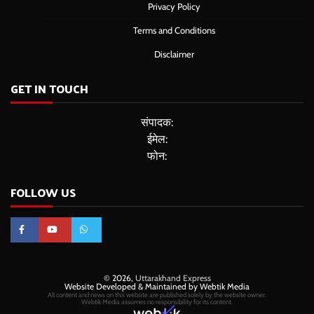
Privacy Policy
Terms and Conditions
Disclaimer
GET IN TOUCH
संपादक:
ईमेल:
फोन:
FOLLOW US
© 2026,
Uttarakhand Express
Website Developed & Maintained by Webtik Media
All content and news on this website are published solely by the website owner.
Webtik Media assumes no responsibility for its content.