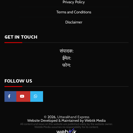
Privacy Policy
Terms and Conditions
Disclaimer
GET IN TOUCH
संपादक:
ईमेल:
फोन:
FOLLOW US
© 2026,
Uttarakhand Express
Website Developed & Maintained by Webtik Media
All content and news on this website are published solely by the website owner.
Webtik Media assumes no responsibility for its content.