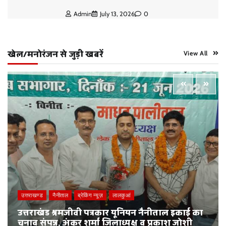
Admin
July 13, 2026
0
खेल/मनोरंजन से जुड़ी खबरें
View All
उत्तराखण्ड
नैनीताल
ब्रेकिंग न्यूज़
लालकुआं
उत्तराखंड श्रमजीवी पत्रकार यूनियन नैनीताल इकाई का
चुनाव संपन्न, अंकुर शर्मा जिलाध्यक्ष व प्रकाश जोशी