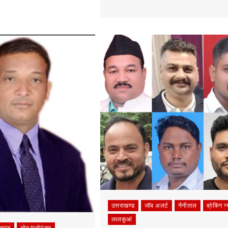
उत्तराखण्ड
नैनीताल
ब्रेकिंग न्यूज़
मौसम
लालकुआं
ऑरेंज अलर्ट: नैनीताल में कल सभी स्कू
और आंगनबाड़ी केंद्र रहेंगे बंद
Admin
July 8, 2026
0
उत्तराखण्ड
जॉब अलर्ट
नैनीताल
ब्रेकिंग न
लालकुआं
ाखण्ड
खेल/मनोरंजन