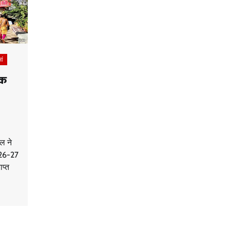
आं
िक
ल ने
2026-27
प्त