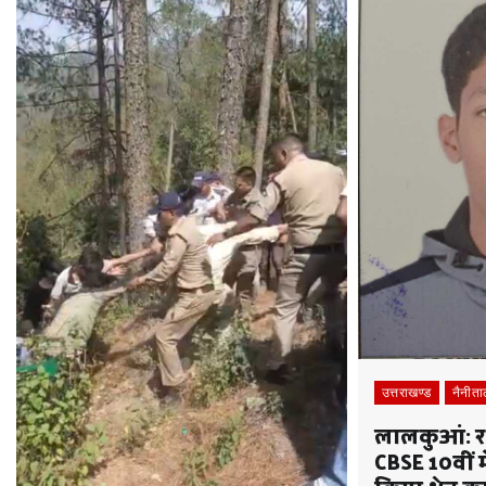
उत्तराखण्ड
नैनीत
लालकुआं: रा
CBSE 10वीं 