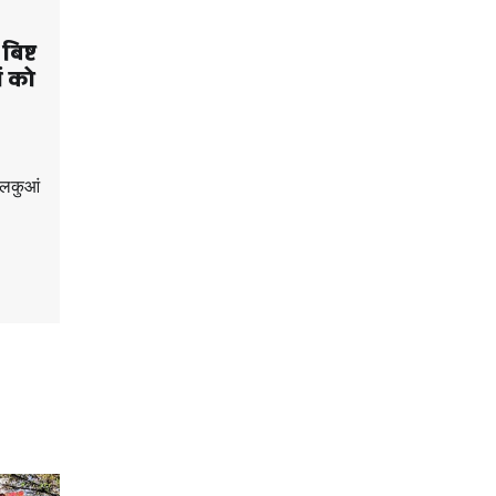
िष्ट
ों को
ालकुआं