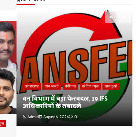
उत्तराखण्ड
जॉब अलर्ट
नैनीताल
ब्रेकिंग न्यूज़
लालकुआं
ल
वन विभाग में बड़ा फेरबदल, 19 IFS
अधिकारियों के तबादले
Admin
August 6, 2026
0
्यूज़