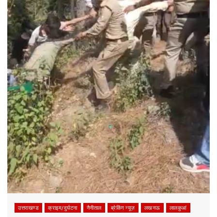
उत्तराखण्ड
क्राइम/दुर्घटना
नैनीताल
ब्रेकिंग न्यूज़
लखनऊ
लालकुआं