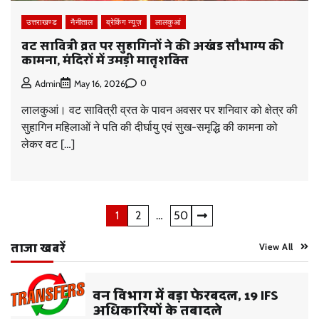
उत्तराखण्ड
नैनीताल
ब्रेकिंग न्यूज़
लालकुआं
वट सावित्री व्रत पर सुहागिनों ने की अखंड सौभाग्य की
कामना, मंदिरों में उमड़ी मातृशक्ति
0
Admin
May 16, 2026
लालकुआं। वट सावित्री व्रत के पावन अवसर पर शनिवार को क्षेत्र की
सुहागिन महिलाओं ने पति की दीर्घायु एवं सुख-समृद्धि की कामना को
लेकर वट […]
Posts
1
2
…
50
pagination
ताजा खबरें
View All
वन विभाग में बड़ा फेरबदल, 19 IFS
अधिकारियों के तबादले