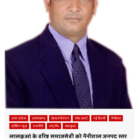
उत्तर प्रदेश
उत्तराखण्ड
खेल/मनोरंजन
जॉब अलर्ट
नई दिल्ली
नैनीताल
ब्रेकिंग न्यूज़
राजनीति
राष्ट्रीय
लालकुआं
लालकुआं के वरिष्ठ समाजसेवी को नैनीताल जनपद स्तर